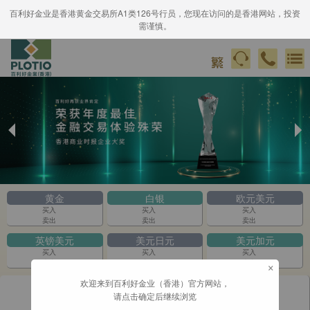
百利好金业是香港黄金交易所A1类126号行员，您现在访问的是香港网站，投资
需谨慎。
Previous
Ne
Slide
Sli
黄金
白银
欧元美元
买入
买入
买入
卖出
卖出
卖出
英镑美元
美元日元
美元加元
买入
买入
买入
×
卖出
卖出
卖出
欢迎来到百利好金业（香港）官方网站，
请点击确定后继续浏览