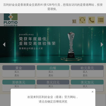
百利好金业是香港黄金交易所A1类126号行员，您现在访问的是香港网站，投资
需谨慎。
Previous
Ne
Slide
Sli
黄金
白银
欧元美元
买入
买入
买入
卖出
卖出
卖出
英镑美元
美元日元
美元加元
买入
买入
买入
×
卖出
卖出
卖出
欢迎来到百利好金业（香港）官方网站，
请点击确定后继续浏览