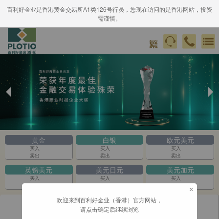
百利好金业是香港黄金交易所A1类126号行员，您现在访问的是香港网站，投资
需谨慎。
Previous
Ne
Slide
Sli
黄金
白银
欧元美元
买入
买入
买入
卖出
卖出
卖出
英镑美元
美元日元
美元加元
买入
买入
买入
×
卖出
卖出
卖出
欢迎来到百利好金业（香港）官方网站，
请点击确定后继续浏览