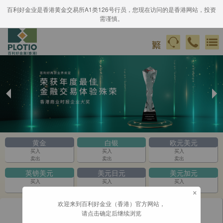
百利好金业是香港黄金交易所A1类126号行员，您现在访问的是香港网站，投资
需谨慎。
Previous
Ne
Slide
Sli
黄金
白银
欧元美元
买入
买入
买入
卖出
卖出
卖出
英镑美元
美元日元
美元加元
买入
买入
买入
×
卖出
卖出
卖出
欢迎来到百利好金业（香港）官方网站，
请点击确定后继续浏览